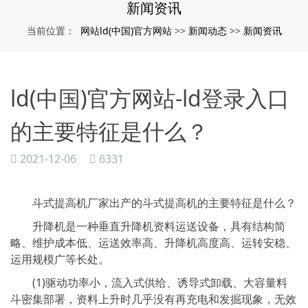
新闻资讯
网站ld(中国)官方网站
新闻动态
新闻资讯
当前位置：
>>
>>
ld(中国)官方网站-ld登录入口
的主要特征是什么？
2021-12-06
6331
斗式提高机厂家出产的斗式提高机的主要特征是什么？
升降机是一种垂直升降机资料运送设备，具有结构简
略、维护成本低、运送效率高、升降机高度高、运转安稳、
运用规模广等长处。
(1)驱动功率小，流入式供给、诱导式卸载、大容量料
斗密集部署，资料上升时几乎没有再充电和发掘现象，无效