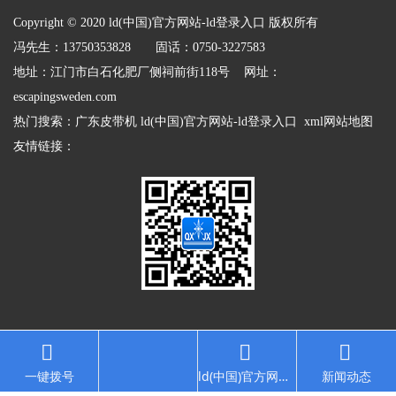
Copyright © 2020 ld(中国)官方网站-ld登录入口 版权所有
冯先生：13750353828 固话：0750-3227583
地址：江门市白石化肥厂侧祠前街118号 网址：
escapingsweden.com
热门搜索：
广东皮带机
ld(中国)官方网站-ld登录入口
xml网站地图
友情链接：
一键拨号
ld(中国)官方网站-ld登录入口
新闻动态