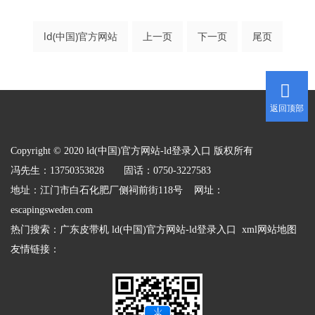
ld(中国)官方网站
上一页
下一页
尾页
返回顶部
Copyright © 2020 ld(中国)官方网站-ld登录入口 版权所有
冯先生：13750353828 固话：0750-3227583
地址：江门市白石化肥厂侧祠前街118号 网址：
escapingsweden.com
热门搜索：
广东皮带机
ld(中国)官方网站-ld登录入口
xml网站地图
友情链接：