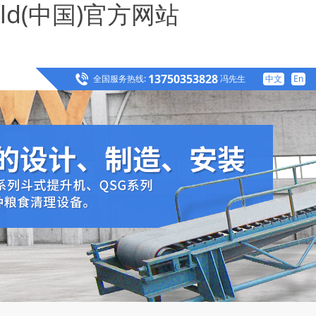
ld(中国)官方网站
13750353828
全国服务热线:
冯先生
中文
En