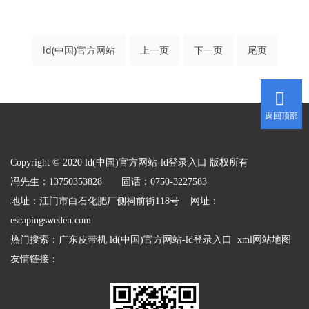
ld(中国)官方网站
上一页
下一页
尾页
返回顶部
Copyright © 2020 ld(中国)官方网站-ld登录入口 版权所有
冯先生：13750353828 固话：0750-3227583
地址：江门市白石化肥厂侧祠前街118号 网址：
escapingsweden.com
热门搜索：
广东皮带机
ld(中国)官方网站-ld登录入口
xml网站地图
友情链接：