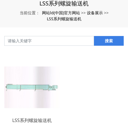
LSS系列螺旋输送机
网站ld(中国)官方网站
设备展示
当前位置：
>>
>>
LSS系列螺旋输送机
搜索
LSS系列螺旋输送机