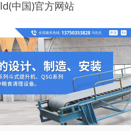
ld(中国)官方网站
13750353828
全国服务热线:
冯先生
中文
En