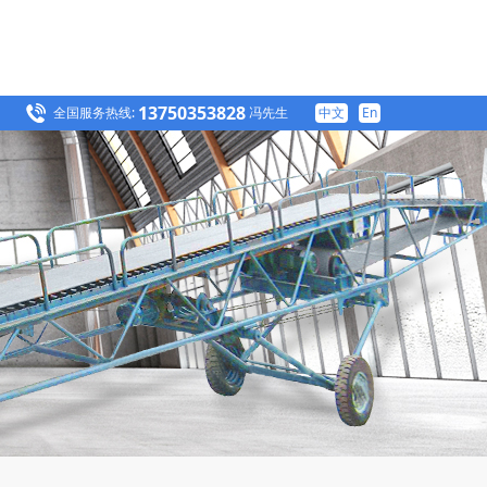
13750353828
全国服务热线:
冯先生
中文
En