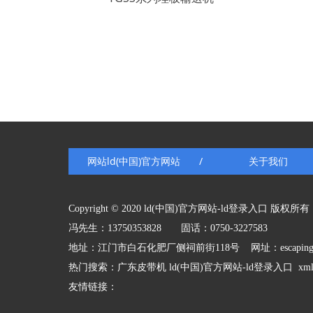
网站ld(中国)官方网站
关于我们
/
Copyright © 2020 ld(中国)官方网站-ld登录入口 版权所有
冯先生：13750353828 固话：0750-3227583
地址：江门市白石化肥厂侧祠前街118号 网址：
escapin
热门搜索：
广东皮带机
ld(中国)官方网站-ld登录入口
x
友情链接：