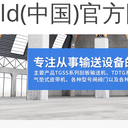
ld(中国)官