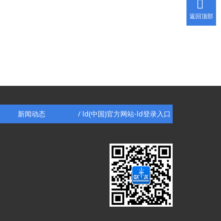
返回顶部
新闻动态
ld(中国)官方网站-ld登录入口
/