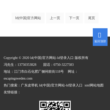
ld(中国)官方网站
上一页
下一页
尾页
返回顶部
Copyright © 2020 ld(中国)官方网站-ld登录入口 版权所有
冯先生：13750353828 固话：0750-3227583
地址：江门市白石化肥厂侧祠前街118号 网址：
escapingsweden.com
热门搜索：
广东皮带机
ld(中国)官方网站-ld登录入口
xml网站地图
友情链接：