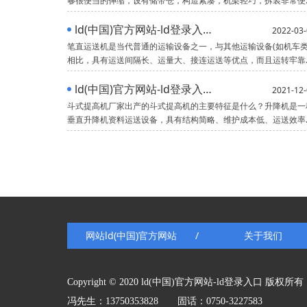
够很便当的伸缩，设有储带仓，构造紧凑，机架轻巧，拆装非常便
当。具有输送间隔长、运量大、连续输送等优点，而且运转牢靠，
于完成自动化和集中化控制。当皮带输送机的输送才能和运距较大
ld(中国)官方网站-ld登录入口 ：垂直输送机特点及用途
2022-03-
时，可配中间驱动安装来满足请求。依据输送工艺的请求，能够
笔直运送机是当代普通的运输设备之一，与其他运输设备(如机车类
相比，具有运送间隔长、运量大、接连运送等优点，而且运转牢靠
易于完成自动化和集中化操控。目前带式运送机正向大运距、大运
量、大倾角的方向开展。普通带式运送机因为遭到运送带与物料之
ld(中国)官方网站-ld登录入口 的主要特征是什么？
2021-12-
的摩擦系数等多种要素限制，其运送物料的倾角不能过大，一般倾
斗式提高机厂家出产的斗式提高机的主要特征是什么？升降机是一
垂直升降机资料运送设备，具有结构简略、维护成本低、运送效率
高、升降机高度高、运转安稳、运用规模广等长处。(1)驱动功率
小，流入式供给、诱导式卸载、大容量料斗密集部署，资料上升时
乎没有再充电和发掘现象，无效功率小。(2)提高规模广
网站ld(中国)官方网站
关于我们
/
Copyright © 2020 ld(中国)官方网站-ld登录入口 版权所有
冯先生：13750353828 固话：0750-3227583