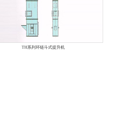
TH系列环链斗式提升机