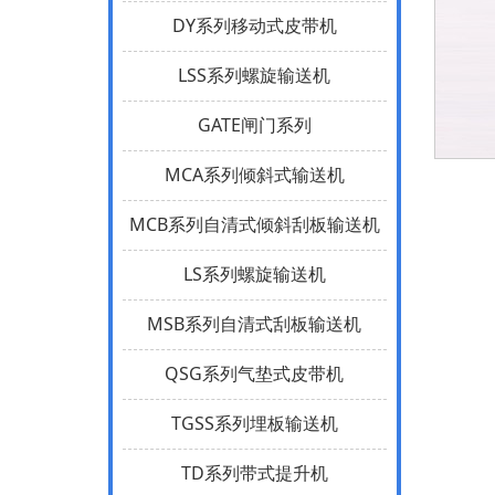
DY系列移动式皮带机
LSS系列螺旋输送机
GATE闸门系列
MCA系列倾斜式输送机
MCB系列自清式倾斜刮板输送机
LS系列螺旋输送机
MSB系列自清式刮板输送机
QSG系列气垫式皮带机
TGSS系列埋板输送机
TD系列带式提升机