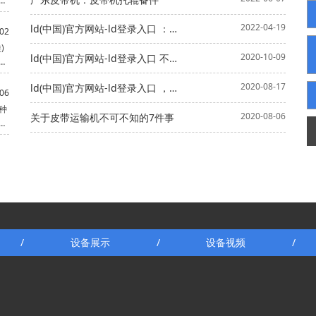
易
2022-04-19
ld(中国)官方网站-ld登录入口 ：皮带机的维护要点是什么
02
)
2020-10-09
ld(中国)官方网站-ld登录入口 不出料或者是出料缓慢是什么原因？
，
2020-08-17
ld(中国)官方网站-ld登录入口 ，：提升机使用时出现打滑现象怎么处理？
间
06
种
2020-08-06
关于皮带运输机不可不知的7件事
几
设备展示
设备视频
/
/
/