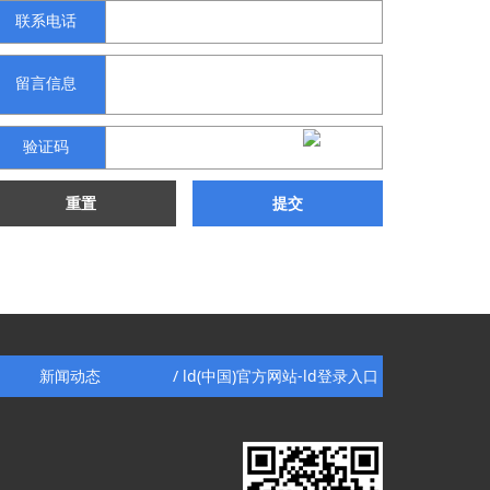
联系电话
留言信息
验证码
重置
提交
新闻动态
ld(中国)官方网站-ld登录入口
/