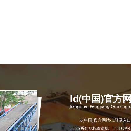
ld(中国)官方
Jiangmen Pengjiang Qunxing co
ld(中国)官方网站-ld登录
TGSS系列刮板输送机、TDTG