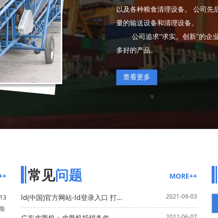
以及各种粮食清理设备。 公司先
量的输送设备和清理设备。
公司追求“求实。创新”的企业
多好的产品。
查看更多
常见
问题
++
MORE++
2021-09-03
ld(中国)官方网站-ld登录入口 打滑怎么办呢
13
能
2022-06-07
广东皮带机：皮带机托辊备件