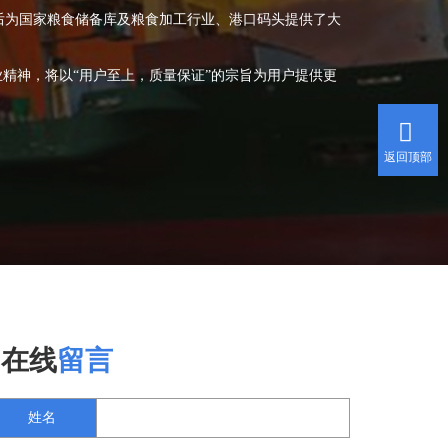
后为国家粮食储备库及粮食加工行业、港口码头提供了大
精神，将以“用户至上，质量保证”的宗旨为用户提供更
返回顶部
在线
留言
姓名