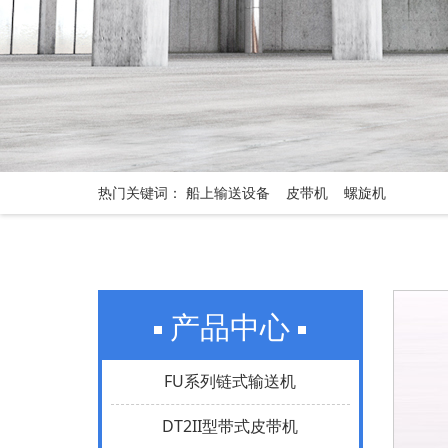
船上输送设备
皮带机
螺旋机
热门关键词：
产品中心
FU系列链式输送机
DT2II型带式皮带机