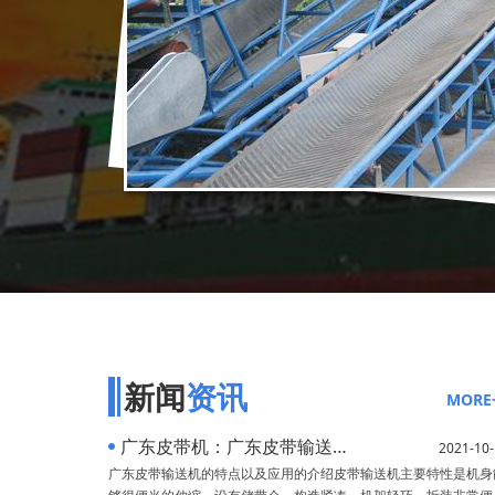
新闻
资讯
MORE
广东皮带机：广东皮带输送机的特点以及应用的介绍
2021-10-
广东皮带输送机的特点以及应用的介绍皮带输送机主要特性是机身