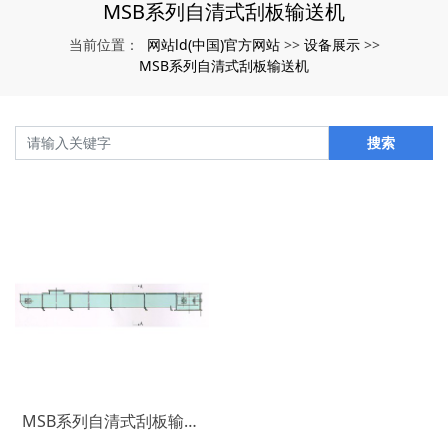
MSB系列自清式刮板输送机
网站ld(中国)官方网站
设备展示
当前位置：
>>
>>
MSB系列自清式刮板输送机
搜索
MSB系列自清式刮板输送机