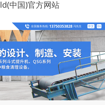
ld(中国)官方网站
13750353828
全国服务热线:
冯先生
中文
En