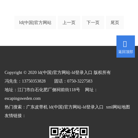
ld(中国)官方网站
上一页
下一页
尾页
返回顶部
Copyright © 2020 ld(中国)官方网站-ld登录入口 版权所有
冯先生：13750353828 固话：0750-3227583
地址：江门市白石化肥厂侧祠前街118号 网址：
escapingsweden.com
热门搜索：
广东皮带机
ld(中国)官方网站-ld登录入口
xml网站地图
友情链接：