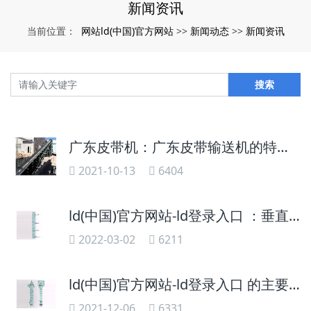
新闻资讯
网站ld(中国)官方网站
新闻动态
新闻资讯
当前位置：
>>
>>
搜索
广东皮带机：广东皮带输送机的特点以及应用的介绍
2021-10-13
6404
ld(中国)官方网站-ld登录入口 ：垂直输送机特点及用途
2022-03-02
6211
ld(中国)官方网站-ld登录入口 的主要特征是什么？
2021-12-06
6331