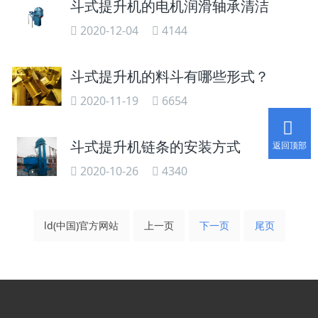
斗式提升机的电机润滑轴承清洁
2020-12-04
4144
斗式提升机的料斗有哪些形式？
2020-11-19
6654
斗式提升机链条的安装方式
返回顶部
2020-10-26
4340
ld(中国)官方网站
上一页
下一页
尾页