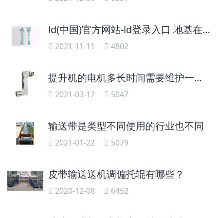
ld(中国)官方网站-ld登录入口 地基在地坑中布置注意要点
2021-11-11
4802
提升机的电机多长时间需要维护一次？
2021-03-12
5047
输送带是类型不同使用的行业也不同
2021-01-22
5079
皮带输送送机调偏托辊有哪些？
2020-12-08
6452