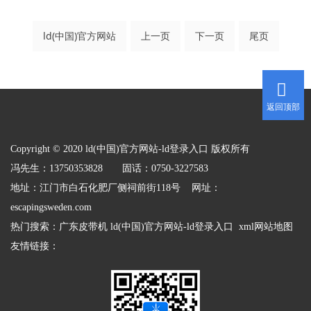
ld(中国)官方网站
上一页
下一页
尾页
返回顶部
Copyright © 2020 ld(中国)官方网站-ld登录入口 版权所有
冯先生：13750353828 固话：0750-3227583
地址：江门市白石化肥厂侧祠前街118号 网址：
escapingsweden.com
热门搜索：
广东皮带机
ld(中国)官方网站-ld登录入口
xml网站地图
友情链接：