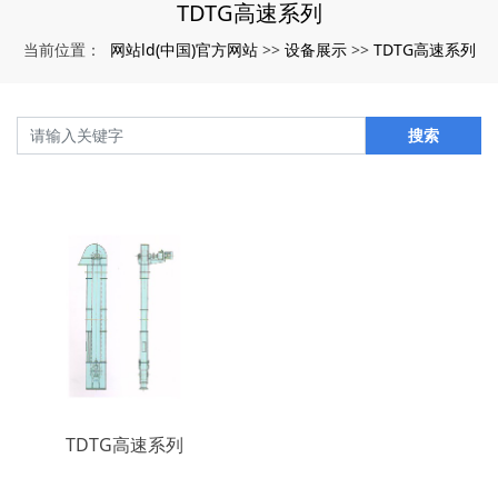
TDTG高速系列
网站ld(中国)官方网站
设备展示
TDTG高速系列
当前位置：
>>
>>
搜索
TDTG高速系列