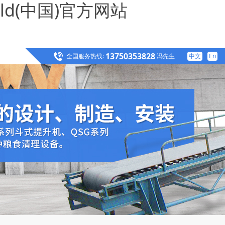
ld(中国)官方网站
13750353828
全国服务热线:
冯先生
中文
En