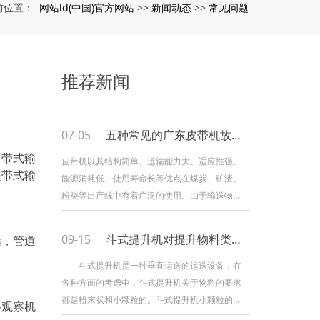
网站ld(中国)官方网站
新闻动态
常见问题
前位置：
>>
>>
推荐新闻
07-05
五种常见的广东皮带机故障解决办法！
。带式输
皮带机以其结构简单、运输能力大、适应性强、
是带式输
能源消耗低、使用寿命长等优点在煤炭、矿渣、
粉类等出产线中有着广泛的使用。由于输送物质
内摩擦力大、磨损大的特点，使得皮带机在实际
的作业中经常会呈现一些毛病，影响到整个出产
09-15
斗式提升机对提升物料类型有什么要求？
垢，管道
过程的顺利进行。小编总结了皮带机作业中简单
呈现的毛病及相应的解决方法，希望能给您带来
斗式提升机是一种垂直运送的运送设备，在
一
各种方面的考虑中，斗式提升机关于物料的要求
都是粉末状和小颗粒的。斗式提升机小颗粒的运
格观察机
用是有规模的。 适用于很多职业产品的提