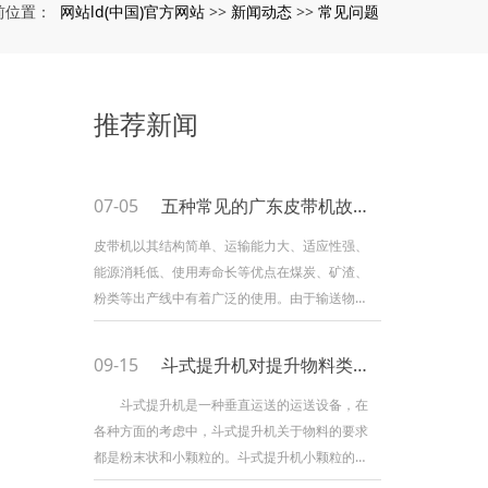
网站ld(中国)官方网站
新闻动态
常见问题
前位置：
>>
>>
推荐新闻
07-05
五种常见的广东皮带机故障解决办法！
皮带机以其结构简单、运输能力大、适应性强、
能源消耗低、使用寿命长等优点在煤炭、矿渣、
粉类等出产线中有着广泛的使用。由于输送物质
内摩擦力大、磨损大的特点，使得皮带机在实际
的作业中经常会呈现一些毛病，影响到整个出产
09-15
斗式提升机对提升物料类型有什么要求？
过程的顺利进行。小编总结了皮带机作业中简单
呈现的毛病及相应的解决方法，希望能给您带来
斗式提升机是一种垂直运送的运送设备，在
一
各种方面的考虑中，斗式提升机关于物料的要求
都是粉末状和小颗粒的。斗式提升机小颗粒的运
用是有规模的。 适用于很多职业产品的提