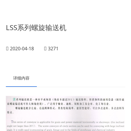
LSS系列螺旋输送机
2020-04-18
3271
详细内容