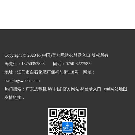
Copyright © 2020 ld(中国)官方网站-ld登录入口 版权所有
冯先生：13750353828 固话：0750-3227583
地址：江门市白石化肥厂侧祠前街118号 网址：
escapingsweden.com
热门搜索：
广东皮带机
ld(中国)官方网站-ld登录入口
xml网站地图
友情链接：