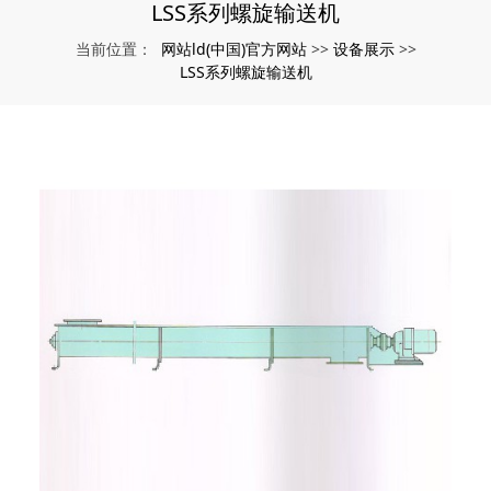
LSS系列螺旋输送机
网站ld(中国)官方网站
设备展示
当前位置：
>>
>>
LSS系列螺旋输送机