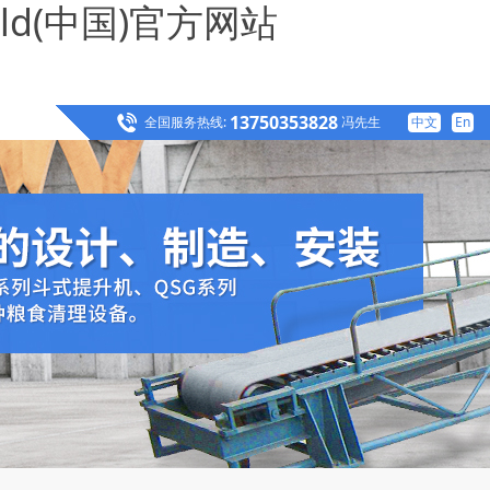
ld(中国)官方网站
13750353828
全国服务热线:
冯先生
中文
En