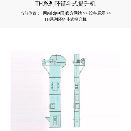
TH系列环链斗式提升机
网站ld(中国)官方网站
设备展示
当前位置：
>>
>>
TH系列环链斗式提升机