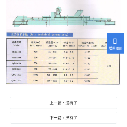
返回顶部
上一篇：没有了
下一篇：没有了