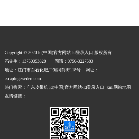
Copyright © 2020 ld(中国)官方网站-ld登录入口 版权所有
冯先生：13750353828 固话：0750-3227583
地址：江门市白石化肥厂侧祠前街118号 网址：
escapingsweden.com
热门搜索：
广东皮带机
ld(中国)官方网站-ld登录入口
xml网站地图
友情链接：