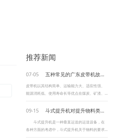
推荐新闻
07-05
五种常见的广东皮带机故障解决办法！
皮带机以其结构简单、运输能力大、适应性强、
能源消耗低、使用寿命长等优点在煤炭、矿渣、
粉类等出产线中有着广泛的使用。由于输送物质
内摩擦力大、磨损大的特点，使得皮带机在实际
09-15
斗式提升机对提升物料类型有什么要求？
的作业中经常会呈现一些毛病，影响到整个出产
斗式提升机是一种垂直运送的运送设备，在
过程的顺利进行。小编总结了皮带机作业中简单
各种方面的考虑中，斗式提升机关于物料的要求
呈现的毛病及相应的解决方法，希望能给您带来
都是粉末状和小颗粒的。斗式提升机小颗粒的运
一