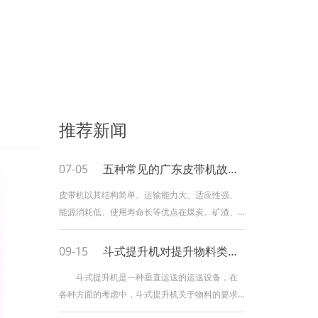
推荐新闻
07-05
五种常见的广东皮带机故障解决办法！
皮带机以其结构简单、运输能力大、适应性强、
能源消耗低、使用寿命长等优点在煤炭、矿渣、
粉类等出产线中有着广泛的使用。由于输送物质
内摩擦力大、磨损大的特点，使得皮带机在实际
09-15
斗式提升机对提升物料类型有什么要求？
的作业中经常会呈现一些毛病，影响到整个出产
斗式提升机是一种垂直运送的运送设备，在
过程的顺利进行。小编总结了皮带机作业中简单
各种方面的考虑中，斗式提升机关于物料的要求
呈现的毛病及相应的解决方法，希望能给您带来
都是粉末状和小颗粒的。斗式提升机小颗粒的运
一